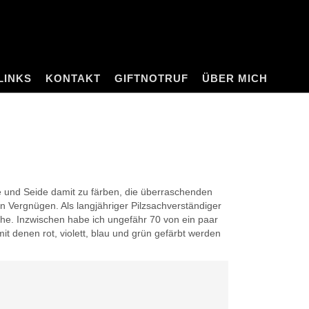
LINKS
KONTAKT
GIFTNOTRUF
ÜBER MICH
e und Seide damit zu färben, die überraschenden
 Vergnügen. Als langjähriger Pilzsachverständiger
che. Inzwischen habe ich ungefähr 70 von ein paar
mit denen rot, violett, blau und grün gefärbt werden